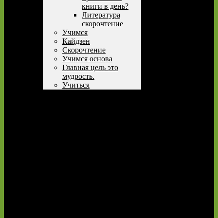
книги в день?
Литература
скорочтение
Учимся
Кайдзен
Скорочтение
Учимся основа
Главная цель это
мудрость.
Учиться
Ник Коленда
Лучшие книги Учимся
учиться.
Выбираем курсы
английского
Чтение резюме – это новый
способ учиться быстрее
Свободная энциклопедия
Книга принца Гарри
SPARE (ЗАПАСНОЙ)
Glossary
Оформление заказа
Полезная литература
УЧИМСЯ УЧИТЬСЯ