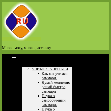
Перейти
к
содержимому
Много могу, много расскажу.
Полезная литература
УЧИМСЯ УЧИТЬСЯ
Как мы учимся
саммари.
Думай медленно
решай быстро
саммари
Наука о
самообучении
саммари.
Наука о