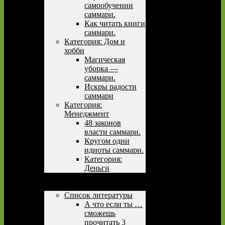
самообучении
саммари.
Как читать книги
саммари.
Категория: Дом и
хобби
Магическая
уборка —
саммари.
Искры радости
саммари
Категория:
Менеджмент
48 законов
власти саммари.
Кругом одни
идиоты саммари.
Категория:
Деньги
Причины вести блог
Учимся
Список литературы
А что если ты …
сможешь
прочитать 3