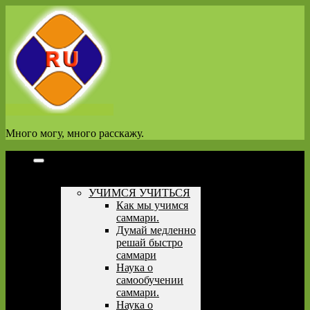
Перейти
к
содержимому
Много могу, много расскажу.
Полезная литература
УЧИМСЯ УЧИТЬСЯ
Как мы учимся
саммари.
Думай медленно
решай быстро
саммари
Наука о
самообучении
саммари.
Наука о