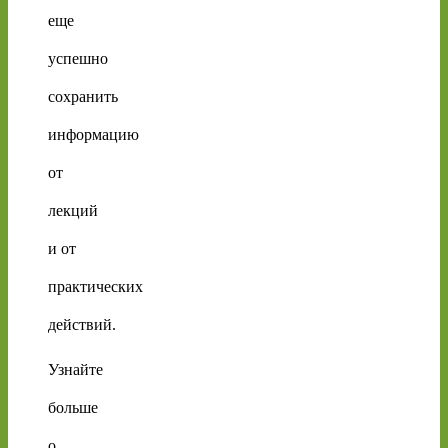
еще
успешно
сохранить
информацию
от
лекций
и от
практических
действий.
Узнайте
больше
о