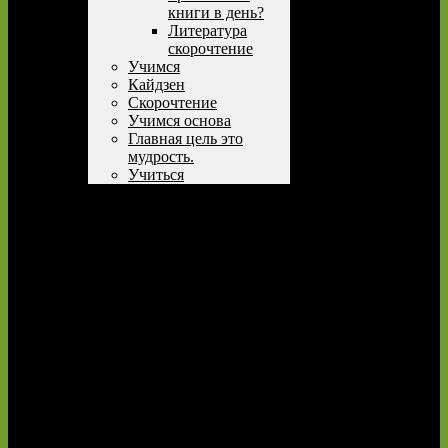
книги в день?
Литература
скорочтение
Учимся
Кайдзен
Скорочтение
Учимся основа
Главная цель это
мудрость.
Учиться
Ник Коленда
Лучшие книги Учимся
учиться.
Выбираем курсы
английского
Чтение резюме – это новый
способ учиться быстрее
Свободная энциклопедия
Книга принца Гарри
SPARE (ЗАПАСНОЙ)
Glossary
Оформление заказа
Полезная литература
УЧИМСЯ УЧИТЬСЯ