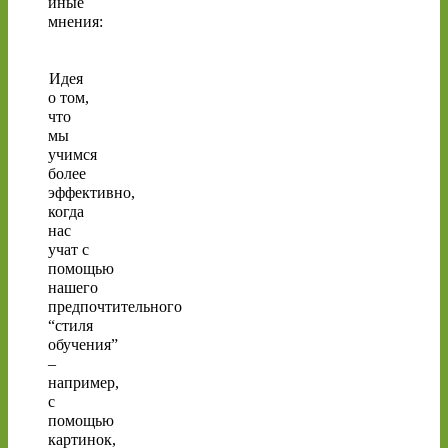
иные
мнения:
Идея
о том,
что
мы
учимся
более
эффективно,
когда
нас
учат с
помощью
нашего
предпочтительного
“стиля
обучения”
–
например,
с
помощью
картинок,