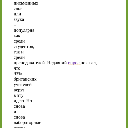
письменных
слов
или
звука
–
популярна
как
среди
студентов,
так и
среди
преподавателей. Недавний
опрос
показал,
что
93%
британских
учителей
верят
в эту
идею. Но
снова
и
снова
лабораторные
тесты