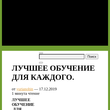
Ник Коленда
Лучшие книги Учимся учиться.
Выбираем курсы английского
Чтение резюме – это новый способ учиться
быстрее
Свободная энциклопедия
Книга принца Гарри SPARE
(ЗАПАСНОЙ)
Glossary
Оформление заказа
Найти:
ЛУЧШЕЕ ОБУЧЕНИЕ
ДЛЯ КАЖДОГО.
от
yurianohin
—
17.12.2019
1 минута чтение
ЛУЧШЕЕ
ОБУЧЕНИЕ
ДЛЯ