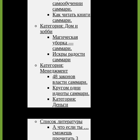
самообучении
саммари.
Как читать книги
саммари.
Категория: Дом и
хобби
Магическая
уборка —
саммари.
Искры радости
саммари
Категория:
Менеджмент
48 законов
власти саммари.
Кругом одни
идиоты саммари.
Категория:
Деньги
Причины вести блог
Учимся
Список литературы
А что если ты …
сможешь
прочитать 3