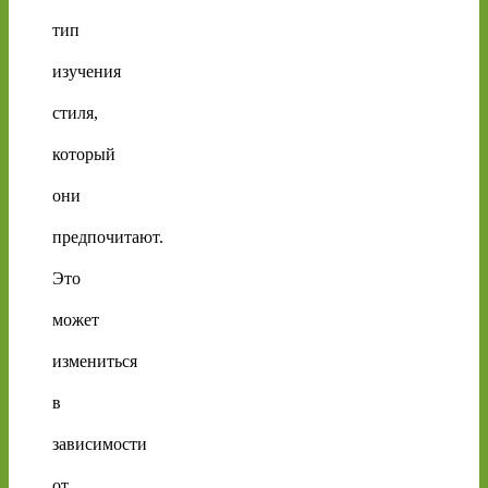
тип
изучения
стиля,
который
они
предпочитают.
Это
может
измениться
в
зависимости
от