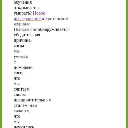
обучения
отказывается
умирать?
Новое
исследование
в
Британском
журнале
Психологии
обнаруживается
убедительная
причина-
когда
мы
учимся
с
помощью
того,
что
мы
считаем
своим
предпочтительным
стилем,
нам
кажется
,
что
мы
научились