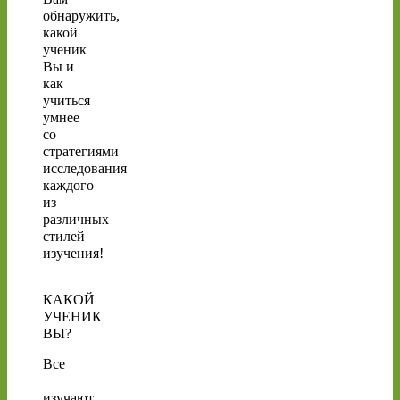
обнаружить,
какой
ученик
Вы и
как
учиться
умнее
со
стратегиями
исследования
каждого
из
различных
стилей
изучения!
КАКОЙ
УЧЕНИК
ВЫ?
Все
изучают,